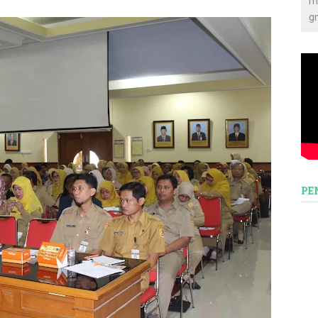
m
g
PE