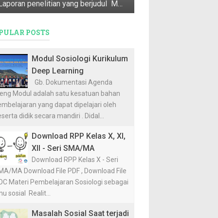
Laporan penelitian yang berjudul Mata Pencaharian Utama, Penyangga, & Pendukung Masyarakat Desa Dasun ini merupakan Program Pendataan D...
PULAR POSTS
Modul Sosiologi Kurikulum
Deep Learning
Gb. Dokumentasi Agenda
ieng Modul adalah satu kesatuan bahan
mbelajaran yang dapat dipelajari oleh
serta didik secara mandiri . Didal...
Download RPP Kelas X, XI,
XII - Seri SMA/MA
Download RPP Kelas X - Seri
MA/MA Download File PDF , Download File
OC Materi Pembelajaran Sosiologi sebagai
mu sosial Realit...
Masalah Sosial Saat terjadi