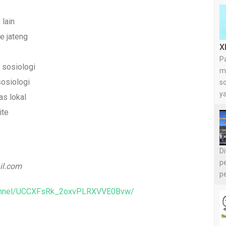
 lain
se jateng
X
Pa
 sosiologi
m
sosiologi
so
y
s lokal
ite
D
pe
il.com
pe
hannel/UCCXFsRk_2oxvPLRXVVE0Bvw/