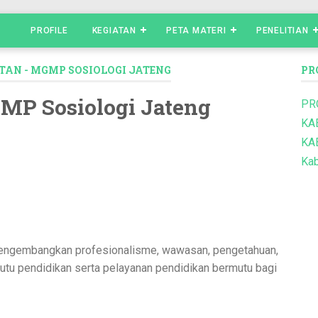
PROFILE
KEGIATAN
PETA MATERI
PENELITIAN
TAN - MGMP SOSIOLOGI JATENG
PR
GMP Sosiologi Jateng
PR
KA
KA
Kab
mengembangkan profesionalisme, wawasan, pengetahuan,
tu pendidikan serta pelayanan pendidikan bermutu bagi