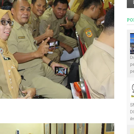
PO
D
pe
pe
S
D
il