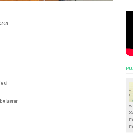
aran
PO
fesi
belajaran
w
S
m
m