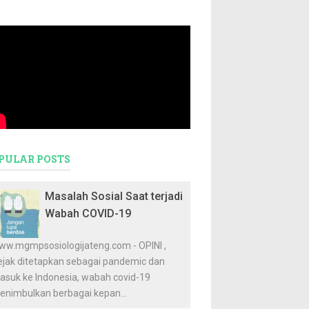
PULAR POSTS
Masalah Sosial Saat terjadi
Wabah COVID-19
ww.mgmpsosiologijateng.com - OPINI ,
ejak ditetapkan sebagai pandemic dan
asuk ke Indonesia, wabah covid-19
enimbulkan berbagai kepan...