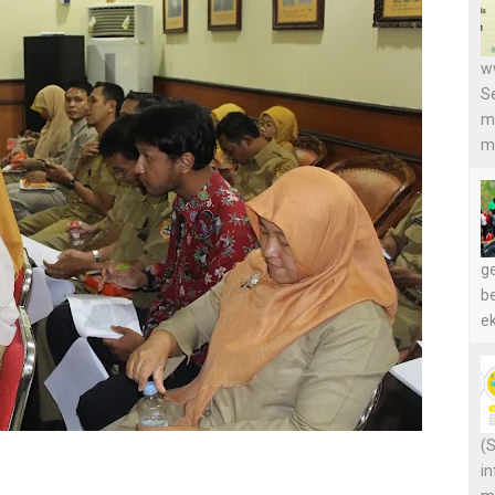
w
S
m
m
g
be
ek
(
in