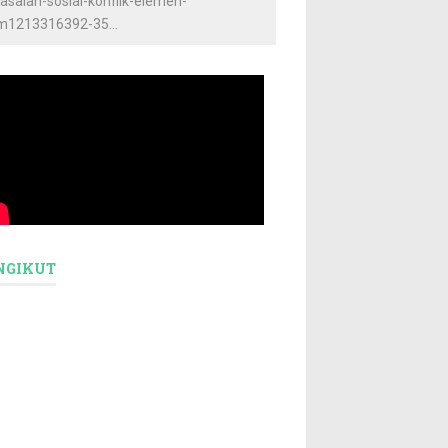
asalah-sosial-konflik-elemen-
m1213316392-35...
NGIKUT