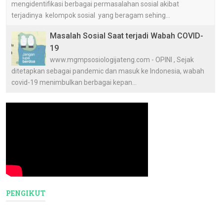
mengidentifikasi berbagai permasalahan sosial akibat
terjadinya kelompok sosial yang beragam sehing...
Masalah Sosial Saat terjadi Wabah COVID-
19
www.mgmpsosiologijateng.com - OPINI , Sejak
ditetapkan sebagai pandemic dan masuk ke Indonesia, wabah
covid-19 menimbulkan berbagai kepan...
PENGIKUT