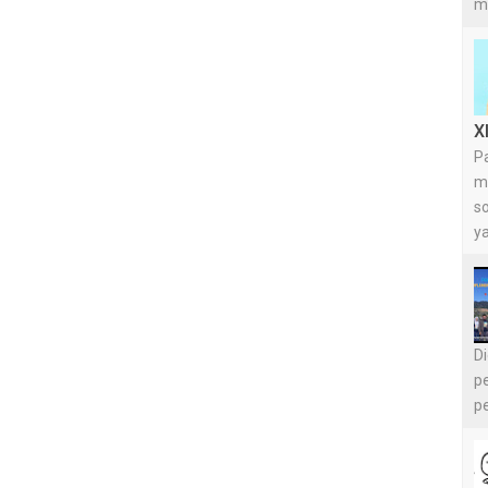
m
X
Pa
m
so
y
D
pe
pe