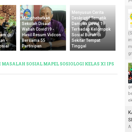
Menyusun Cerita
Menghebatkan
Deskriptif Tematik
Sekolah Disaat
Dampak Covid 19
Wabah Covid19 -
Terhadap Kelompok
(
nam di
Hasil Resum Vidcon
Sosial Buruh di
in
an -
Bersama 55
Sekitar Tempat
osial
Partisipan
Tinggal
m
g
I MASALAH SOSIAL MAPEL SOSIOLOGI KELAS XI IPS
g
be
ek
K
S
A