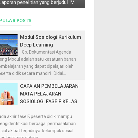
Laporan penelitian yang berjudul Mata Pencaharian Utama, Penyangga, & Pendukung Masyarakat Desa Dasun ini merupakan Program Pendataan D...
PULAR POSTS
Modul Sosiologi Kurikulum
Deep Learning
Gb. Dokumentasi Agenda
ieng Modul adalah satu kesatuan bahan
mbelajaran yang dapat dipelajari oleh
serta didik secara mandiri . Didal...
CAPAIAN PEMBELAJARAN
MATA PELAJARAN
SOSIOLOGI FASE F KELAS
I
da akhir fase F, peserta didik mampu
engidentifikasi berbagai permasalahan
sial akibat terjadinya kelompok sosial
ang beragam sehing...