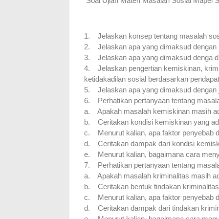
Soal Ujian Materi Masalah Sosial Mapel 
1.
Jelaskan konsep tentang masalah sosi
2.
Jelaskan apa yang dimaksud dengan p
3.
Jelaskan apa yang dimaksud denga d
4.
Jelaskan pengertian kemiskinan, krimi
ketidakadilan sosial berdasarkan pendapat 
5.
Jelaskan apa yang dimaksud dengan j
6.
Perhatikan pertanyaan tentang masalah
a.
Apakah masalah kemiskinan masih ada
b.
Ceritakan kondisi kemiskinan yang ada
c.
Menurut kalian, apa faktor penyebab d
d.
Ceritakan dampak dari kondisi kemiski
e.
Menurut kalian, bagaimana cara meny
7.
Perhatikan pertanyaan tentang masalah 
a.
Apakah masalah kriminalitas masih ad
b.
Ceritakan bentuk tindakan kriminalitas
c.
Menurut kalian, apa faktor penyebab da
d.
Ceritakan dampak dari tindakan krimina
e.
Menurut kalian, bagaimana cara menye