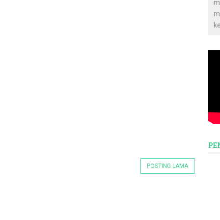
m
m
k
PE
POSTING LAMA