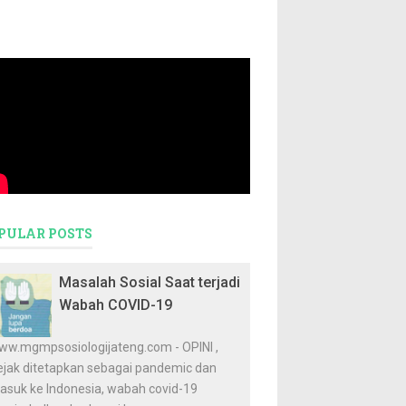
PULAR POSTS
Masalah Sosial Saat terjadi
Wabah COVID-19
ww.mgmpsosiologijateng.com - OPINI ,
ejak ditetapkan sebagai pandemic dan
asuk ke Indonesia, wabah covid-19