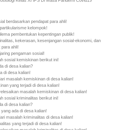
Sosiologi Kelas XI IPS Di Masa Pandemi Covid19  
al berdasarkan pendapat para ahli!
artikularisme kelompok! 
ilema pembentukan kepentingan publik!
nalitas, kekerasan, kesenjangan sosial-ekonomi, dan 
para ahli! 
aring pengaman sosial! 
 sosial kemiskinan berikut ini!
 di desa kalian? 
 di desa kalian!
ari masalah kemiskinan di desa kalian!
nan yang terjadi di desa kalian!
elesaikan masalah kemiskinan di desa kalian!
sosial kriminalitas berikut ini!
a di desa kalian? 
 yang ada di desa kalian!
ri masalah kriminalitas di desa kalian!
litas yang terjadi di desa kalian!
lesaikan masalah kriminalitas di desa kalian!