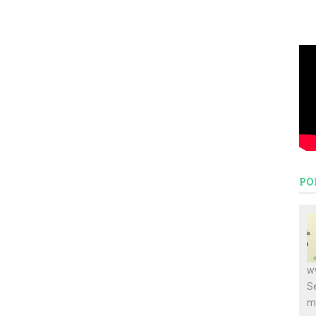
PO
w
S
m