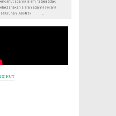
enganut agama islam, tetapi tidak
elaksanakan ajaran agama secara
eseluruhan. Abstrak ...
NGIKUT