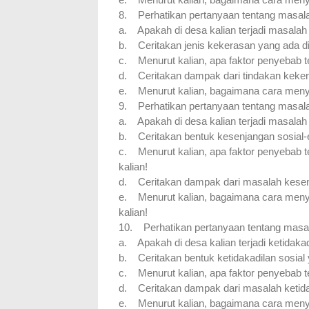
8.
Perhatikan pertanyaan tentang masalah
a.
Apakah di desa kalian terjadi masala
b.
Ceritakan jenis kekerasan yang ada di
c.
Menurut kalian, apa faktor penyebab t
d.
Ceritakan dampak dari tindakan kekera
e.
Menurut kalian, bagaimana cara meny
9.
Perhatikan pertanyaan tentang masalah
a.
Apakah di desa kalian terjadi masala
b.
Ceritakan bentuk kesenjangan sosial-
c.
Menurut kalian, apa faktor penyebab 
kalian!
d.
Ceritakan dampak dari masalah kesenj
e.
Menurut kalian, bagaimana cara meny
kalian!
10.
Perhatikan pertanyaan tentang masalah
a.
Apakah di desa kalian terjadi ketidakad
b.
Ceritakan bentuk ketidakadilan sosial 
c.
Menurut kalian, apa faktor penyebab te
d.
Ceritakan dampak dari masalah ketidaka
e.
Menurut kalian, bagaimana cara menye