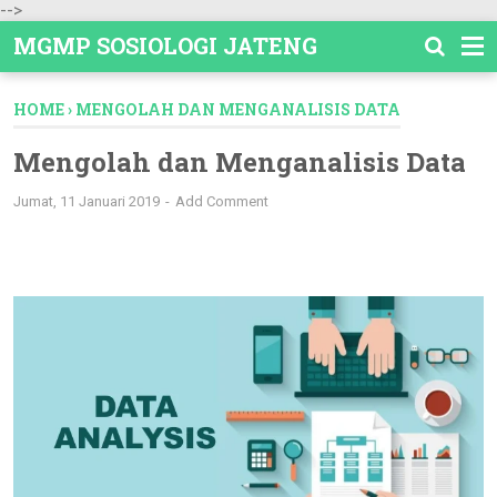
-->
MGMP SOSIOLOGI JATENG
HOME
›
MENGOLAH DAN MENGANALISIS DATA
Mengolah dan Menganalisis Data
Jumat, 11 Januari 2019
Add Comment