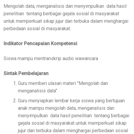
Mengolah data, menganalisis dan menyimpulkan data hasil
penelitian tentang berbagai gejala sosial di masyarakat
untuk memperkuat sikap jujur dan terbuka dalam menghargai
perbedaan sosial di masyarakat.
Indikator Pencapaian Kompetensi
Siswa mampu mentranskrip audio wawancara
Sintak Pembelajaran
Guru memberi ulasan materi "Mengolah dan
menganalisis data"
Guru menyiapkan lembar kerja siswa yang bertujuan
anak mampu mengolah data, menganalisis dan
menyimpulkan data hasil penelitian tentang berbagai
gejala sosial di masyarakat untuk memperkuat sikap
jujur dan terbuka dalam menghargai perbedaan sosial