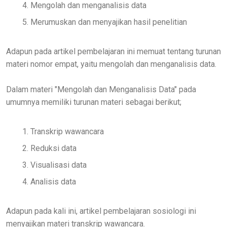
Mengolah dan menganalisis data
Merumuskan dan menyajikan hasil penelitian
Adapun pada artikel pembelajaran ini memuat tentang turunan
materi nomor empat, yaitu mengolah dan menganalisis data.
Dalam materi "Mengolah dan Menganalisis Data" pada
umumnya memiliki turunan materi sebagai berikut;
Transkrip wawancara
Reduksi data
Visualisasi data
Analisis data
Adapun pada kali ini, artikel pembelajaran sosiologi ini
menyajikan materi transkrip wawancara.