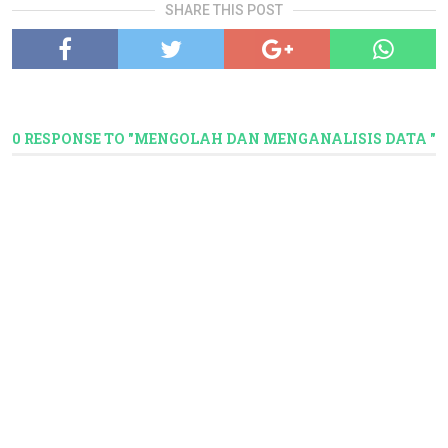
SHARE THIS POST
0 RESPONSE TO "MENGOLAH DAN MENGANALISIS DATA "