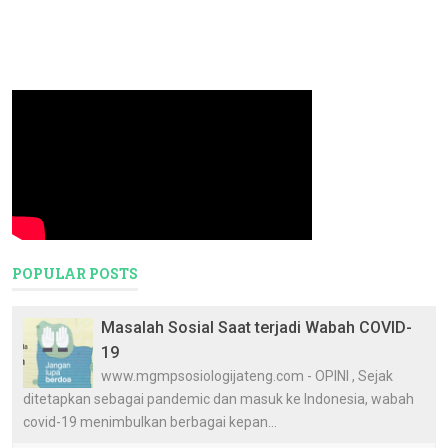
POPULAR POSTS
Masalah Sosial Saat terjadi Wabah COVID-
19
www.mgmpsosiologijateng.com - OPINI , Sejak
ditetapkan sebagai pandemic dan masuk ke Indonesia, wabah
covid-19 menimbulkan berbagai kepan...