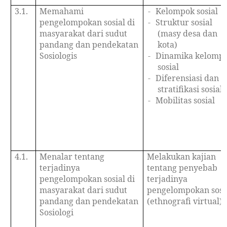
3.1.
Memahami
-
Kelompok sosial
pengelompokan sosial di
-
Struktur sosial
masyarakat dari sudut
(masy desa dan
pandang dan pendekatan
kota)
Sosiologis
-
Dinamika kelomp
sosial
-
Diferensiasi dan
stratifikasi sosial
-
Mobilitas sosial
4.1.
Menalar tentang
Melakukan kajian
terjadinya
tentang penyebab
pengelompokan sosial di
terjadinya
masyarakat dari sudut
pengelompokan sosi
pandang dan pendekatan
(ethnografi virtual)
Sosiologi