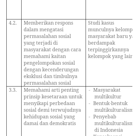
4.2.
Memberikan respons
Studi kasus
dalam mengatasi
munculnya kelompo
permasalahan sosial
masyarakat baru ya
yang terjadi di
berdampak
masyarakat dengan cara
terpinggirkannya
memahami kaitan
kelompok yang lain
pengelompokan sosial
dengan kecenderungan
eksklusi dan timbulnya
permasalahan sosial
3.3.
Memahami arti penting
-
Masyarakat
prinsip kesetaraan untuk
multikultur
menyikapi perbedaan
-
Bentuk-bentuk
sosial demi terwujudnya
multikulturalism
kehidupan sosial yang
-
Penyebab
damai dan demokratis
multikulturalism
di Indonesia