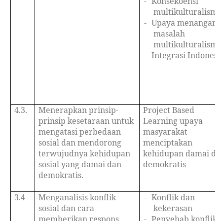
-
Konsekoensi
multikulturalism
-
Upaya menangani
masalah
multikulturalism
-
Integrasi Indonesi
4.3.
Menerapkan prinsip-
Project Based
prinsip kesetaraan untuk
Learning upaya
mengatasi perbedaan
masyarakat
sosial dan mendorong
menciptakan
terwujudnya kehidupan
kehidupan damai d
sosial yang damai dan
demokratis
demokratis.
3.4
Menganalisis konflik
-
Konflik dan
sosial dan cara
kekerasan
memberikan respons
-
Penyebab konflik