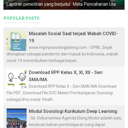
Laporan penelitian yang berjudul Mata Pencaharian Utama, Penyangga, & Pendukung Masyarakat Desa Dasun ini merupakan Program Pendataan D...
POPULAR POSTS
Masalah Sosial Saat terjadi Wabah COVID-
19
www.mgmpsosiologijateng.com - OPINI , Sejak
ditetapkan sebagai pandemic dan masuk ke Indonesia, wabah
covid-19 menimbulkan berbagai kepan...
Download RPP Kelas X, XI, XII - Seri
SMA/MA
Download RPP Kelas X - Seri SMA/MA Download
File PDF , Download File DOC Materi Pembelajaran Sosiologi
sebagai ilmu sosial Realit...
Modul Sosiologi Kurikulum Deep Learning
Gb. Dokumentasi Agenda Dieng Modul adalah satu
kesatuan bahan pembelajaran yang dapat