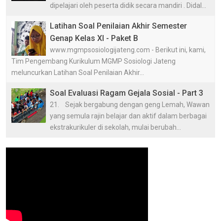
dipelajari oleh peserta didik secara mandiri . Didal...
Latihan Soal Penilaian Akhir Semester
Genap Kelas XI - Paket B
www.mgmpsosiologijateng.com - Berikut ini, kami,
Tim Pengembang Kurikulum MGMP Sosiologi Jateng
meluncurkan Latihan Soal Penilaian Akhir...
Soal Evaluasi Ragam Gejala Sosial - Part 3
21. Sejak bergabung dengan geng Lemah, Wawan
yang semula rajin belajar dan aktif dalam berbagai
ekstrakurikuler di sekolah, mulai berubah...