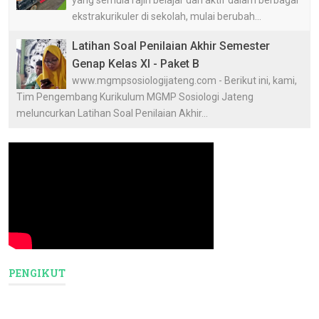
yang semula rajin belajar dan aktif dalam berbagai
ekstrakurikuler di sekolah, mulai berubah...
Latihan Soal Penilaian Akhir Semester
Genap Kelas XI - Paket B
www.mgmpsosiologijateng.com - Berikut ini, kami,
Tim Pengembang Kurikulum MGMP Sosiologi Jateng
meluncurkan Latihan Soal Penilaian Akhir...
PENGIKUT