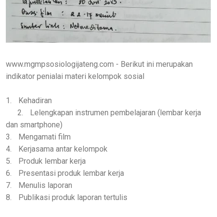
ww.mgmpsosiologijateng.com - Berikut ini merupakan
indikator penialai materi kelompok sosial
1.
Kehadiran
2.
Lelengkapan instrumen pembelajaran (lembar kerja
dan smartphone)
3.
Mengamati film
4.
Kerjasama antar kelompok
5.
Produk lembar kerja
6.
Presentasi produk lembar kerja
7.
Menulis laporan
8.
Publikasi produk laporan tertulis