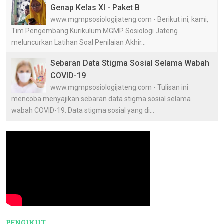
Genap Kelas XI - Paket B
www.mgmpsosiologijateng.com - Berikut ini, kami,
Tim Pengembang Kurikulum MGMP Sosiologi Jateng
meluncurkan Latihan Soal Penilaian Akhir...
Sebaran Data Stigma Sosial Selama Wabah
COVID-19
www.mgmpsosiologijateng.com - Tulisan ini
mencoba menyajikan sebaran data stigma sosial selama
wabah COVID-19. Data stigma sosial yang di...
PENGIKUT