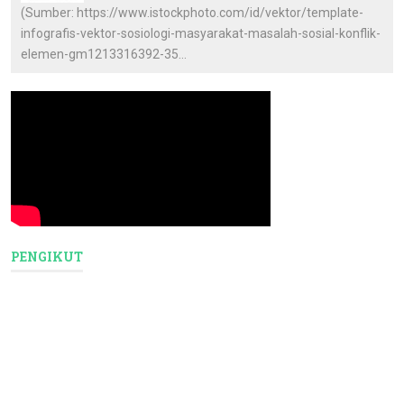
(Sumber: https://www.istockphoto.com/id/vektor/template-
infografis-vektor-sosiologi-masyarakat-masalah-sosial-konflik-
elemen-gm1213316392-35...
PENGIKUT