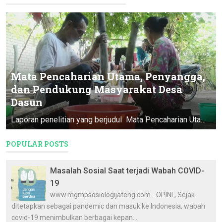
Mata Pencaharian Utama, Penyangga,
dan Pendukung Masyarakat Desa
Dasun
Laporan penelitian yang berjudul Mata Pencaharian Utama, Penyangga, & Pendukung Masyarakat Desa Dasun ini merupakan Program Pendataan D...
POPULAR POSTS
Masalah Sosial Saat terjadi Wabah COVID-
19
www.mgmpsosiologijateng.com - OPINI , Sejak
ditetapkan sebagai pandemic dan masuk ke Indonesia, wabah
covid-19 menimbulkan berbagai kepan...