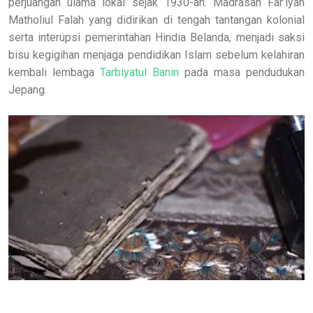
perjuangan ulama lokal sejak 1930-an. Madrasah Far’iyah
Matholiul Falah yang didirikan di tengah tantangan kolonial
serta interupsi pemerintahan Hindia Belanda, menjadi saksi
bisu kegigihan menjaga pendidikan Islam sebelum kelahiran
kembali lembaga
Tarbiyatul Banin
pada masa pendudukan
Jepang.