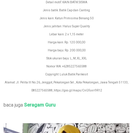
Detail motif: KAIN BATIK SISWA
Jenis batik: Batik Cap dan Canting
Jenis kain: Katun Primisima Benang 50
Jenis jahitan: Halus Super Quality
Lebar kain: 2 x 1,15 meter
Harga kain: Rp. 120.000,00
Harga baju: Rp. 200.000,00
Stok ukuran baju: L, M, XL, XXL
Nomor WA: +6285227565588
Copyright: Luluk Batik Parikesit
Alamat: Jl. Pelita III No.26, Jenggot, Pekalongan Sel., Kota Pekalongan, Jawa Tengah 51133,
085227565588, https://goo.gl/maps/CnGfsxrr9R12
baca juga
Seragam Guru