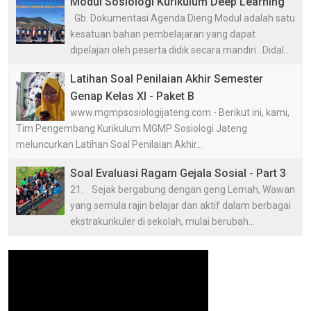
Modul Sosiologi Kurikulum Deep Learning
Gb. Dokumentasi Agenda Dieng Modul adalah satu
kesatuan bahan pembelajaran yang dapat
dipelajari oleh peserta didik secara mandiri . Didal...
Latihan Soal Penilaian Akhir Semester
Genap Kelas XI - Paket B
www.mgmpsosiologijateng.com - Berikut ini, kami,
Tim Pengembang Kurikulum MGMP Sosiologi Jateng
meluncurkan Latihan Soal Penilaian Akhir...
Soal Evaluasi Ragam Gejala Sosial - Part 3
21. Sejak bergabung dengan geng Lemah, Wawan
yang semula rajin belajar dan aktif dalam berbagai
ekstrakurikuler di sekolah, mulai berubah...