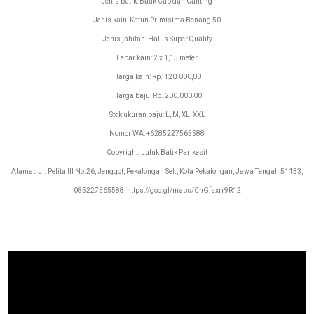
Jenis batik: Batik Cap dan Canting
Jenis kain: Katun Primisima Benang 50
Jenis jahitan: Halus Super Quality
Lebar kain: 2 x 1,15 meter
Harga kain: Rp. 120.000,00
Harga baju: Rp. 200.000,00
Stok ukuran baju: L, M, XL, XXL
Nomor WA: +6285227565588
Copyright: Luluk Batik Parikesit
Alamat: Jl. Pelita III No.26, Jenggot, Pekalongan Sel., Kota Pekalongan, Jawa Tengah 51133,
085227565588, https://goo.gl/maps/CnGfsxrr9R12