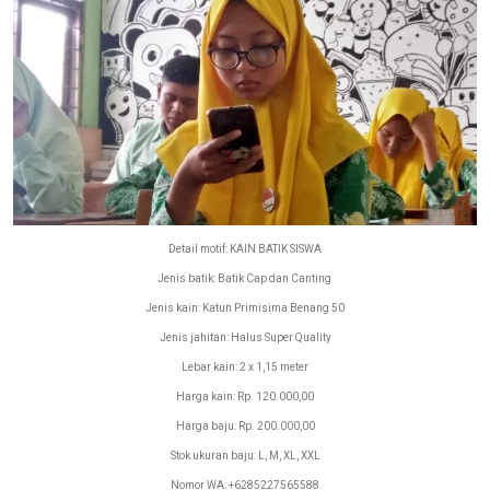
Detail motif: KAIN BATIK SISWA
Jenis batik: Batik Cap dan Canting
Jenis kain: Katun Primisima Benang 50
Jenis jahitan: Halus Super Quality
Lebar kain: 2 x 1,15 meter
Harga kain: Rp. 120.000,00
Harga baju: Rp. 200.000,00
Stok ukuran baju: L, M, XL, XXL
Nomor WA: +6285227565588