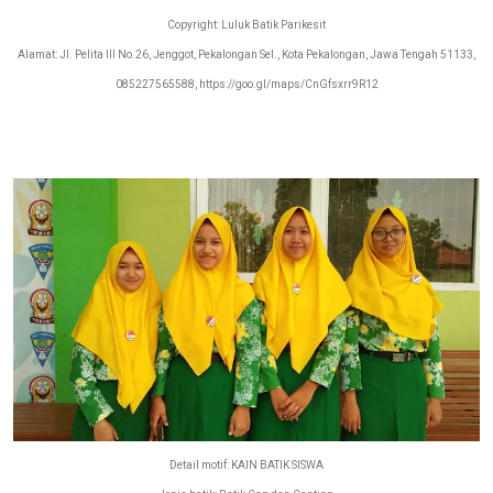
Copyright: Luluk Batik Parikesit
Alamat: Jl. Pelita III No.26, Jenggot, Pekalongan Sel., Kota Pekalongan, Jawa Tengah 51133,
085227565588, https://goo.gl/maps/CnGfsxrr9R12
Detail motif: KAIN BATIK SISWA