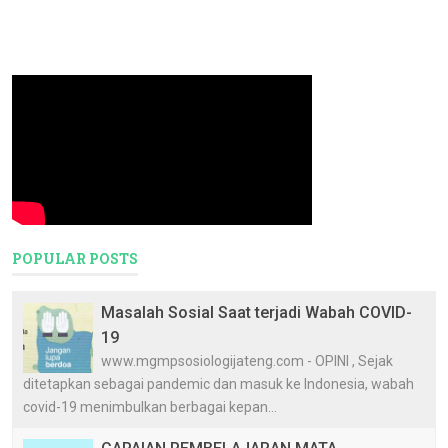
POPULAR POSTS
Masalah Sosial Saat terjadi Wabah COVID-
19
www.mgmpsosiologijateng.com - OPINI , Sejak
ditetapkan sebagai pandemic dan masuk ke Indonesia, wabah
covid-19 menimbulkan berbagai kepan...