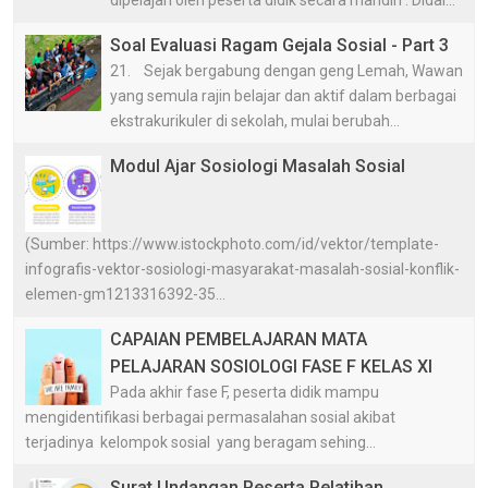
dipelajari oleh peserta didik secara mandiri . Didal...
Soal Evaluasi Ragam Gejala Sosial - Part 3
21. Sejak bergabung dengan geng Lemah, Wawan
yang semula rajin belajar dan aktif dalam berbagai
ekstrakurikuler di sekolah, mulai berubah...
Modul Ajar Sosiologi Masalah Sosial
(Sumber: https://www.istockphoto.com/id/vektor/template-
infografis-vektor-sosiologi-masyarakat-masalah-sosial-konflik-
elemen-gm1213316392-35...
CAPAIAN PEMBELAJARAN MATA
PELAJARAN SOSIOLOGI FASE F KELAS XI
Pada akhir fase F, peserta didik mampu
mengidentifikasi berbagai permasalahan sosial akibat
terjadinya kelompok sosial yang beragam sehing...
Surat Undangan Peserta Pelatihan