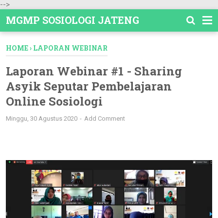
-->
MGMP SOSIOLOGI JATENG
HOME
›
LAPORAN WEBINAR
Laporan Webinar #1 - Sharing
Asyik Seputar Pembelajaran
Online Sosiologi
Minggu, 30 Agustus 2020
Add Comment